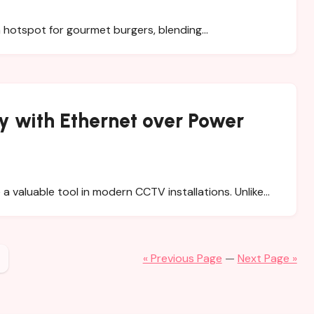
a hotspot for gourmet burgers, blending…
 with Ethernet over Power
valuable tool in modern CCTV installations. Unlike…
« Previous Page
—
Next Page »