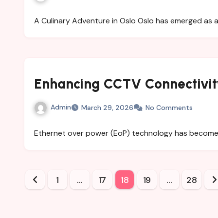
A Culinary Adventure in Oslo Oslo has emerged as 
Enhancing CCTV Connectivity
Admin
March 29, 2026
No Comments
Ethernet over power (EoP) technology has become a 
Posts
1
…
17
18
19
…
28
pagination