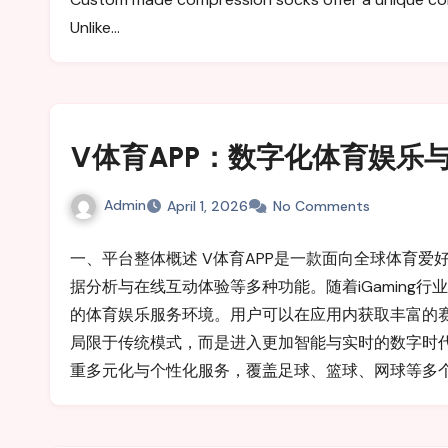
Unlike…
V体育APP：数字化体育娱乐
Admin
April 1, 2026
No Comments
一、平台整体概述 V体育APP是一款面向全球体育
据分析与在线互动体验等多种功能。随着iGaming
的体育娱乐服务环境。用户可以在应用内获取丰富的
局限于传统模式，而是进入更加智能与实时的数字时代。
重多元化与个性化服务，覆盖足球、篮球、网球等多
事预测分析、V体育APP 历史数据参考以及动态更
信息。此外，系统支持多语言环境，进一步扩大了国