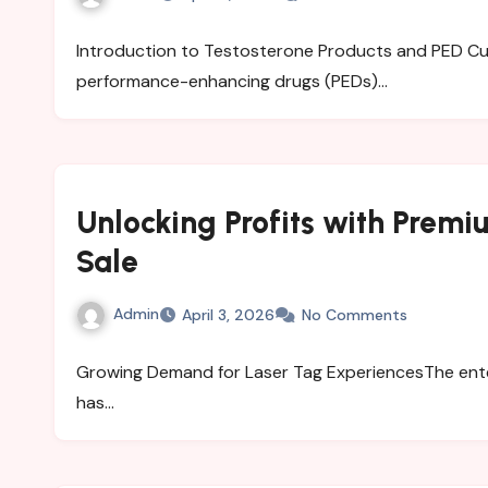
Introduction to Testosterone Products and PED Cul
performance-enhancing drugs (PEDs)…
Unlocking Profits with Prem
Sale
Admin
April 3, 2026
No Comments
Growing Demand for Laser Tag ExperiencesThe enter
has…