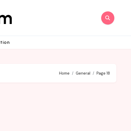
om
tion
Home
General
Page 18