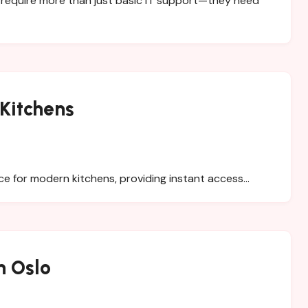
s require more than just basic IT support—they need
 Kitchens
nce for modern kitchens, providing instant access…
n Oslo