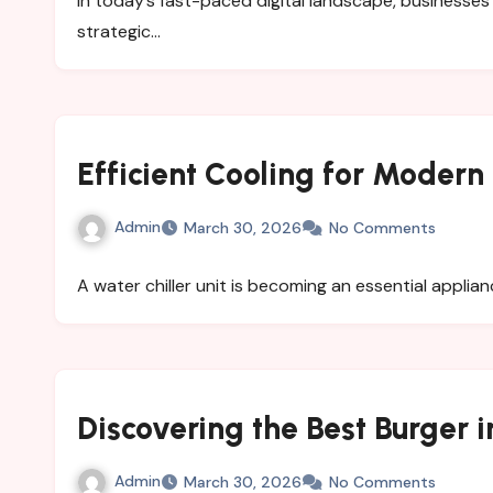
In today’s fast-paced digital landscape, businesse
strategic…
Efficient Cooling for Modern
Admin
March 30, 2026
No Comments
A water chiller unit is becoming an essential applia
Discovering the Best Burger i
Admin
March 30, 2026
No Comments