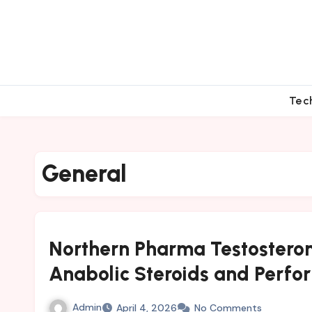
Skip
to
content
Tec
General
Northern Pharma Testostero
Anabolic Steroids and Perf
Admin
April 4, 2026
No Comments