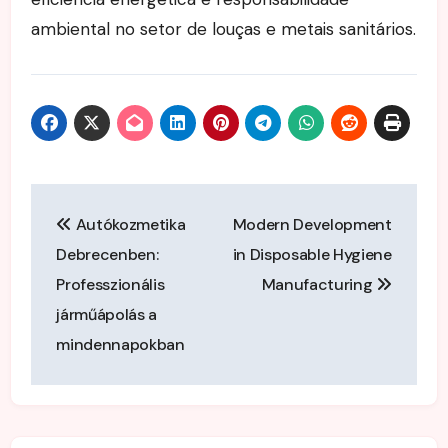
ambiental no setor de louças e metais sanitários.
Post
Autókozmetika
Modern Development
navigation
Debrecenben:
in Disposable Hygiene
Professzionális
Manufacturing
járműápolás a
mindennapokban