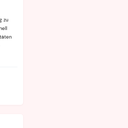
g zu
nell
täten
e