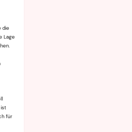
 die
e Lage
chen.
n
ll
ist
ch für