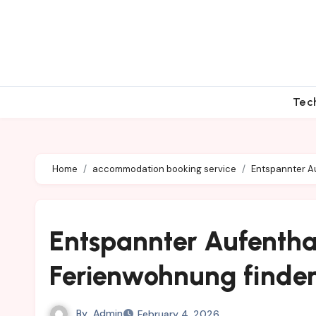
Skip
to
content
Tec
Home
accommodation booking service
Entspannter Au
Entspannter Aufentha
Ferienwohnung finde
By
Admin
February 4, 2026