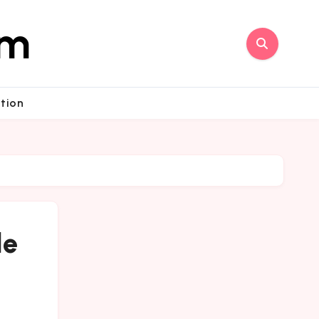
om
tion
le