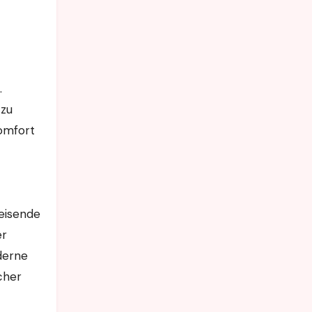
.
 zu
Komfort
Reisende
er
derne
cher